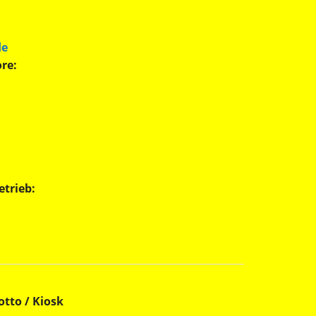
de
re:
etrieb:
otto / Kiosk