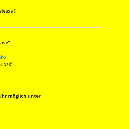
lease !!!
Oase“
nko
Kiosk“
 Uhr möglich unter