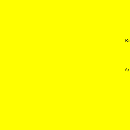
Skip
to
main
content
Ki
Ar