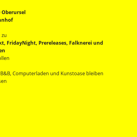
0 Oberursel
hnhof
s zu
t, FridayNight, Prereleases, Falknerei und
en
ollen
o, B&B, Computerladen und Kunstoase bleiben
sen