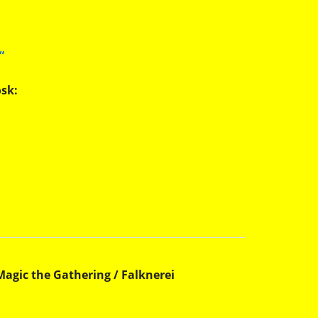
“
sk:
gic the Gathering / Falknerei