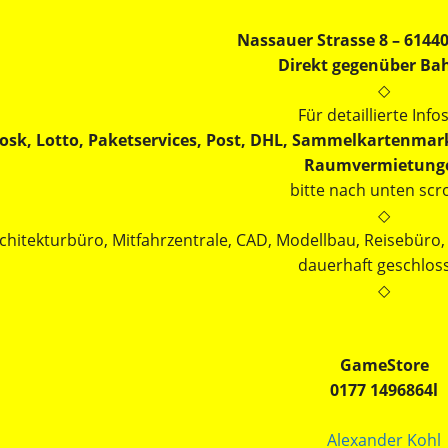
Nassauer Strasse 8 – 6144
Direkt gegenüber Ba
◇
Für detaillierte Info
osk, Lotto, Paketservices, Post, DHL, Sammelkartenmark
Raumvermietung
bitte nach unten scr
◇
chitekturbüro, Mitfahrzentrale, CAD, Modellbau, Reisebür
dauerhaft geschlos
◇
GameStore
0177 1496864l
Alexander Kohl